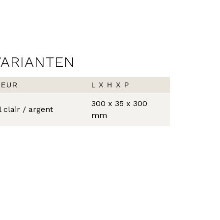
VARIANTEN
LEUR
L X H X P
300 x 35 x 300
l clair / argent
mm