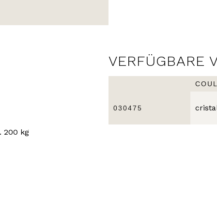
VERFÜGBARE 
COU
crista
030475
. 200 kg