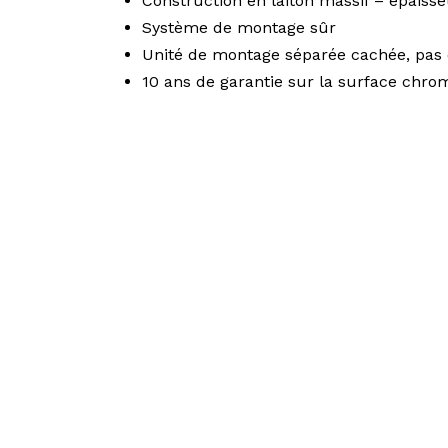
Construction en laiton massif – épaiss
Système de montage sûr
Unité de montage séparée cachée, pas 
10 ans de garantie sur la surface chro
UN