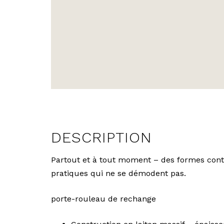
MAINTENANT
MAINTENA
PORTE-BROSSE DE
PORTE-BROS
TOILETTE
TOILETTE
DESCRIPTION
Partout et à tout moment – des formes cont
pratiques qui ne se démodent pas.
porte-rouleau de rechange