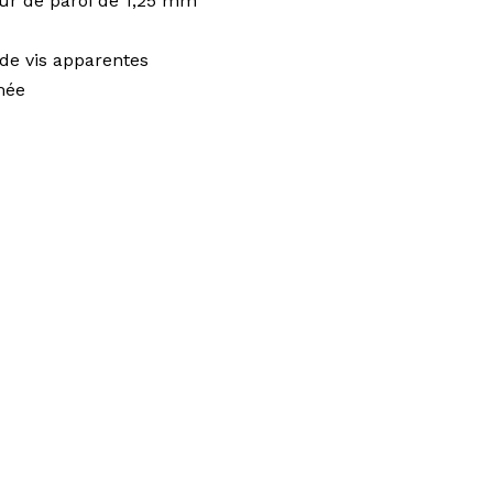
eur de paroi de 1,25 mm
de vis apparentes
mée
 MATCH PARF