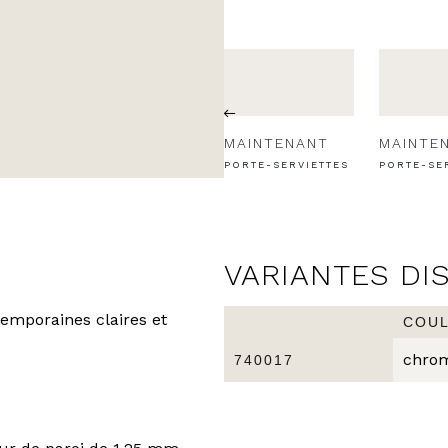
NT
MAINTENANT
MAINTENANT
MAINTE
SE DE
PORTE-VERRE
PORTE-SERVIETTES
PORTE-SE
VARIANTES DI
emporaines claires et
COU
chro
740017