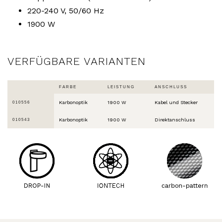
220-240 V, 50/60 Hz
1900 W
VERFÜGBARE VARIANTEN
FARBE
LEISTUNG
ANSCHLUSS
Karbonoptik
1900 W
Kabel und Stecker
010556
Karbonoptik
1900 W
Direktanschluss
010543